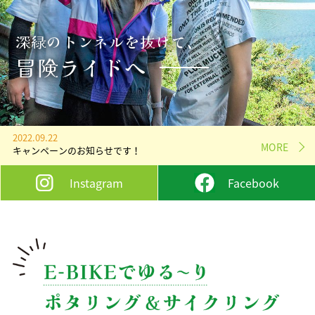
深緑のトンネルを抜けて、
深緑のトンネルを抜けて、
深緑のトンネルを抜けて、
自然･歴史･里山が満喫できるのは
自然･歴史･里山が満喫できるのは
自然･歴史･里山が満喫できるのは
自転車のスピードで
自転車のスピードで
自転車のスピードで
自転車のスピードで
自転車のスピードで
冒険ライドへ
冒険ライドへ
冒険ライドへ
大人の特権
大人の特権
大人の特権
癒しのショートトリップ
癒しのショートトリップ
癒しのショートトリップ
癒しのショートトリップ
癒しのショートトリップ
2022.09.22
MORE
キャンペーンのお知らせです！
Instagram
Facebook