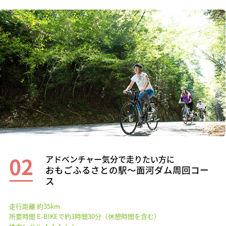
02
アドベンチャー気分で走りたい方に
おもごふるさとの駅〜面河ダム周回コー
ス
走行距離 約35km
所要時間 E-BIKEで約3時間30分（休憩時間を含む）