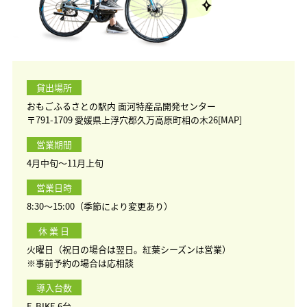
貸出場所
おもごふるさとの駅内 面河特産品開発センター
〒791-1709 愛媛県上浮穴郡久万高原町相の木26[
MAP
]
営業期間
4月中旬〜11月上旬
営業日時
8:30〜15:00（季節により変更あり）
休 業 日
火曜日（祝日の場合は翌日。紅葉シーズンは営業）
※事前予約の場合は応相談
導入台数
E-BIKE 6台