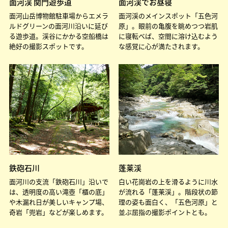
面河渓 関門遊歩道
面河渓でお昼寝
面河山岳博物館駐車場からエメラ
面河渓のメインスポット「五色河
ルドグリーンの面河川沿いに延び
原」。眼前の亀腹を眺めつつ岩肌
る遊歩道。渓谷にかかる空船橋は
に寝転べば、空間に溶け込むよう
絶好の撮影スポットです。
な感覚に心が満たされます。
鉄砲石川
蓬莱渓
面河川の支流「鉄砲石川」沿いで
白い花崗岩の上を滑るように川水
は、透明度の高い滝壺「櫃の底」
が流れる「蓬莱渓」。階段状の節
や木漏れ日が美しいキャンプ場、
理の姿も面白く、「五色河原」と
奇岩「兜岩」などが楽しめます。
並ぶ屈指の撮影ポイントとも。