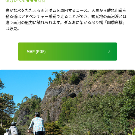
体力レベル ★★★☆☆
豊かな水をたたえる面河ダムを周回するコース。人里から離れ山道を
登る道はアドベンチャー感覚で走ることができ、観光地の面河渓とは
違う面河の魅力に触れられます。ダム湖に架かる吊り橋「四季彩橋」
は必見。
MAP (PDF)