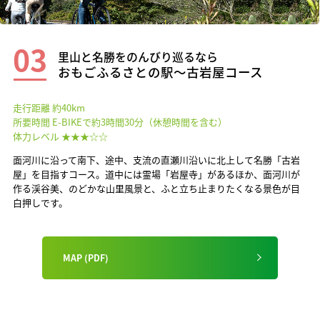
03
里山と名勝をのんびり巡るなら
おもごふるさとの駅〜古岩屋コース
走行距離 約40km
所要時間 E-BIKEで約3時間30分（休憩時間を含む）
体力レベル ★★★☆☆
面河川に沿って南下、途中、支流の直瀬川沿いに北上して名勝「古岩
屋」を目指すコース。道中には霊場「岩屋寺」があるほか、面河川が
作る渓谷美、のどかな山里風景と、ふと立ち止まりたくなる景色が目
白押しです。
MAP (PDF)