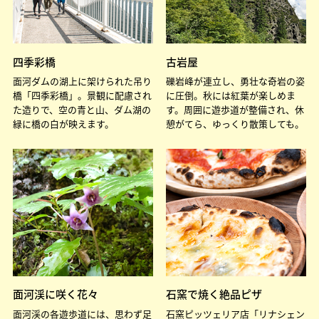
四季彩橋
古岩屋
面河ダムの湖上に架けられた吊り
礫岩峰が連立し、勇壮な奇岩の姿
橋「四季彩橋」。景観に配慮され
に圧倒。秋には紅葉が楽しめま
た造りで、空の青と山、ダム湖の
す。周囲に遊歩道が整備され、休
緑に橋の白が映えます。
憩がてら、ゆっくり散策しても。
面河渓に咲く花々
石窯で焼く絶品ピザ
面河渓の各遊歩道には、思わず足
石窯ピッツェリア店「リナシェン