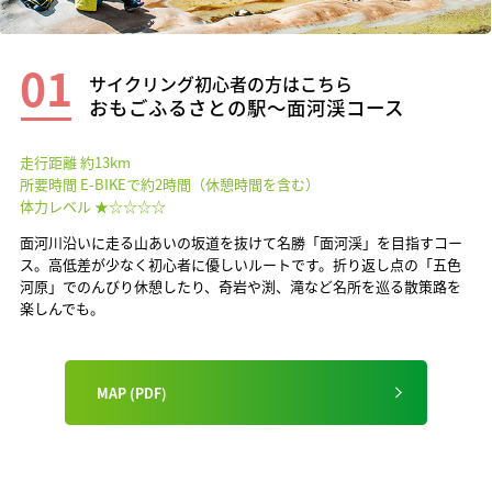
01
サイクリング初心者の方はこちら
おもごふるさとの駅〜面河渓コース
走行距離 約13km
所要時間 E-BIKEで約2時間（休憩時間を含む）
体力レベル ★☆☆☆☆
面河川沿いに走る山あいの坂道を抜けて名勝「面河渓」を目指すコー
ス。高低差が少なく初心者に優しいルートです。折り返し点の「五色
河原」でのんびり休憩したり、奇岩や渕、滝など名所を巡る散策路を
楽しんでも。
MAP (PDF)